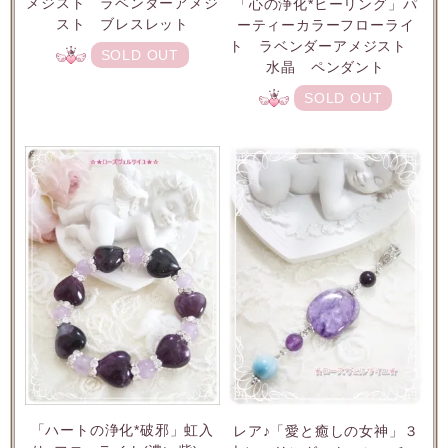
メジスト ラベンダーアメジ
「心の浄化*ヒーリング」パ
スト ブレスレット
ーティーカラーフローライ
ト ラベンダーアメジスト
SOLD OUT
水晶 ペンダント
SOLD OUT
「ハートの浄化*破邪」虹入
レア♪「愛と癒しの女神」３