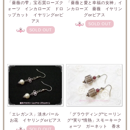
「薔薇の雫」宝石質ローズク
「薔薇と愛と幸福の女神」イ
ォーツ インカローズ ドロ
ンカローズ 薔薇 イヤリン
ップカット イヤリングorピ
グorピアス
アス
SOLD OUT
SOLD OUT
「エレガンス」淡水パール
「グラウディング*ヒーリン
お花 イヤリングorピアス
グ*実り*情熱」スモーキーク
ォーツ ガーネット 香水
SOLD OUT