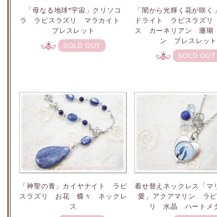
「母なる地球*宇宙」クリソコ
「闇から光輝く花が咲く
ラ ラピスラズリ マラカイト
ドライト ラピスラズリ
ブレスレット
ス カーネリアン 珊瑚
ン ブレスレッ
SOLD OUT
SOLD OUT
「神聖の青」カイヤナイト ラピ
着せ替えネックレス「マ
スラズリ お花 蝶々 ネックレ
愛」アクアマリン ラ
ス
リ 水晶 ハートメ