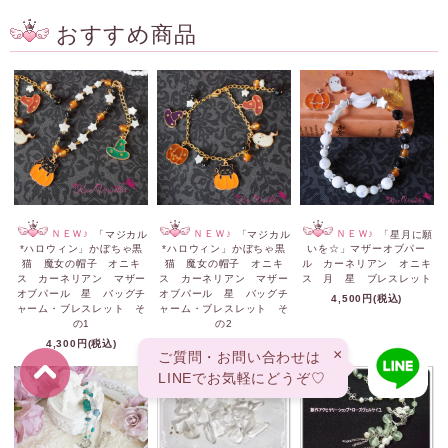
おすすめ商品
ＮＥＷ♪
「マジカル
ＮＥＷ♪
「マジカル
ＮＥＷ♪
「星月に願
*ハロウィン」かぼちゃ黒
*ハロウィン」かぼちゃ黒
いを☆」マザーオブパー
猫 魔女の帽子 オニキ
猫 魔女の帽子 オニキ
ル カーネリアン オニキ
ス カーネリアン マザー
ス カーネリアン マザー
ス 月 星 ブレスレット
オブパール 星 バッグチ
オブパール 星 バッグチ
4,500円(税込)
ャーム・ブレスレット そ
ャーム・ブレスレット そ
の1
の2
4,300円(税込)
4,500円(税込)
×
ご質問・お問い合わせは
LINEでお気軽にどうぞ♡