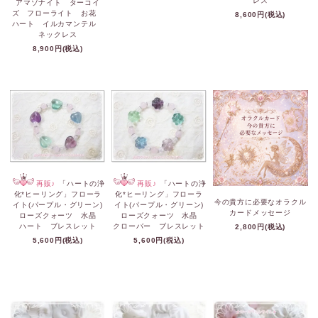
レス
アマゾナイト ターコイ
ズ フローライト お花
8,600円(税込)
ハート イルカマンテル
ネックレス
8,900円(税込)
再販♪
「ハートの浄
再販♪
「ハートの浄
化*ヒーリング」フローラ
化*ヒーリング」フローラ
今の貴方に必要なオラクル
イト(パープル・グリーン)
イト(パープル・グリーン)
カードメッセージ
ローズクォーツ 水晶
ローズクォーツ 水晶
ハート ブレスレット
クローバー ブレスレット
2,800円(税込)
5,600円(税込)
5,600円(税込)