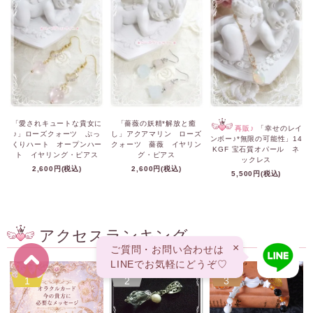
「愛されキュートな貴女に
「薔薇の妖精*解放と癒
再販♪
「幸せのレイ
♪」ローズクォーツ ぷっ
し」アクアマリン ローズ
ンボー♪*無限の可能性」14
くりハート オープンハー
クォーツ 薔薇 イヤリン
KGF 宝石質オパール ネ
ト イヤリング・ピアス
グ・ピアス
ックレス
2,600円(税込)
2,600円(税込)
5,500円(税込)
アクセスランキング
×
ご質問・お問い合わせは
LINEでお気軽にどうぞ♡
1
2
3