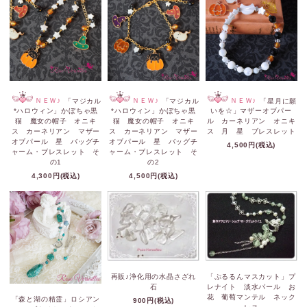
ＮＥＷ♪
「マジカル
ＮＥＷ♪
「マジカル
ＮＥＷ♪
「星月に願
*ハロウィン」かぼちゃ黒
*ハロウィン」かぼちゃ黒
いを☆」マザーオブパー
猫 魔女の帽子 オニキ
猫 魔女の帽子 オニキ
ル カーネリアン オニキ
ス カーネリアン マザー
ス カーネリアン マザー
ス 月 星 ブレスレット
オブパール 星 バッグチ
オブパール 星 バッグチ
4,500円(税込)
ャーム・ブレスレット そ
ャーム・ブレスレット そ
の1
の2
4,300円(税込)
4,500円(税込)
再販♪浄化用の水晶さざれ
「ぷるるんマスカット」プ
石
レナイト 淡水パール お
花 葡萄マンテル ネック
「森と湖の精霊」ロシアン
900円(税込)