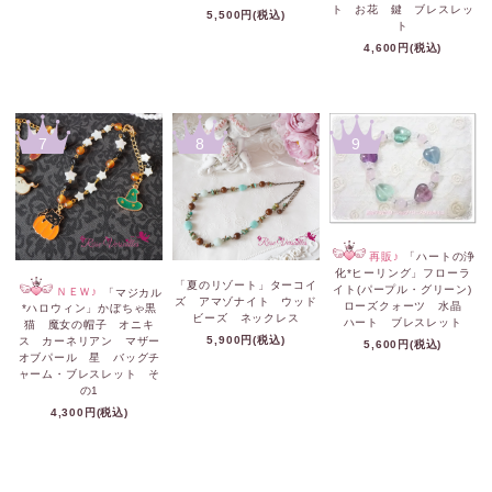
ト お花 鍵 ブレスレッ
5,500円(税込)
ト
4,600円(税込)
7
8
9
再販♪
「ハートの浄
化*ヒーリング」フローラ
「夏のリゾート」ターコイ
イト(パープル・グリーン)
ＮＥＷ♪
「マジカル
ズ アマゾナイト ウッド
ローズクォーツ 水晶
*ハロウィン」かぼちゃ黒
ビーズ ネックレス
ハート ブレスレット
猫 魔女の帽子 オニキ
5,900円(税込)
ス カーネリアン マザー
5,600円(税込)
オブパール 星 バッグチ
ャーム・ブレスレット そ
の1
4,300円(税込)