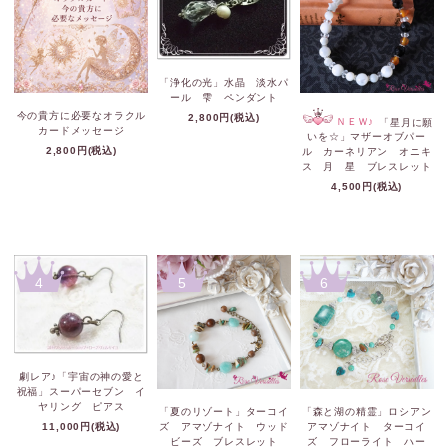
「浄化の光」水晶 淡水パ
ール 雫 ペンダント
今の貴方に必要なオラクル
2,800円(税込)
ＮＥＷ♪
「星月に願
カードメッセージ
いを☆」マザーオブパー
2,800円(税込)
ル カーネリアン オニキ
ス 月 星 ブレスレット
4,500円(税込)
4
5
6
劇レア♪「宇宙の神の愛と
祝福」スーパーセブン イ
ヤリング ピアス
「夏のリゾート」ターコイ
「森と湖の精霊」ロシアン
11,000円(税込)
ズ アマゾナイト ウッド
アマゾナイト ターコイ
ビーズ ブレスレット
ズ フローライト ハー