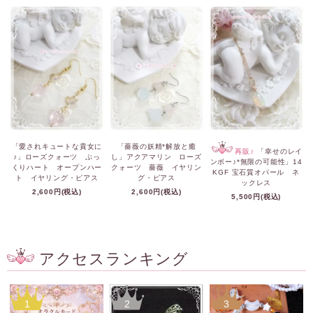
「愛されキュートな貴女に
「薔薇の妖精*解放と癒
再販♪
「幸せのレイ
♪」ローズクォーツ ぷっ
し」アクアマリン ローズ
ンボー♪*無限の可能性」14
くりハート オープンハー
クォーツ 薔薇 イヤリン
KGF 宝石質オパール ネ
ト イヤリング・ピアス
グ・ピアス
ックレス
2,600円(税込)
2,600円(税込)
5,500円(税込)
アクセスランキング
1
2
3