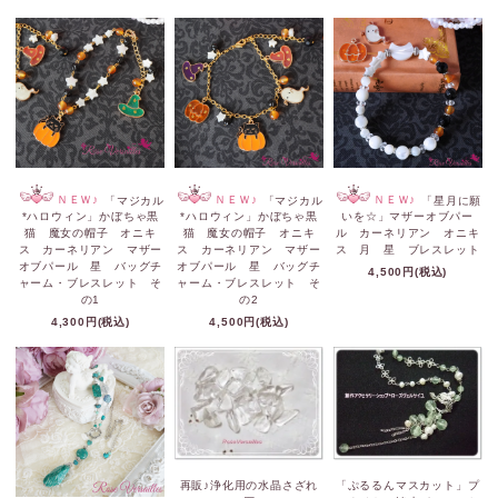
ＮＥＷ♪
「マジカル
ＮＥＷ♪
「マジカル
ＮＥＷ♪
「星月に願
*ハロウィン」かぼちゃ黒
*ハロウィン」かぼちゃ黒
いを☆」マザーオブパー
猫 魔女の帽子 オニキ
猫 魔女の帽子 オニキ
ル カーネリアン オニキ
ス カーネリアン マザー
ス カーネリアン マザー
ス 月 星 ブレスレット
オブパール 星 バッグチ
オブパール 星 バッグチ
4,500円(税込)
ャーム・ブレスレット そ
ャーム・ブレスレット そ
の1
の2
4,300円(税込)
4,500円(税込)
再販♪浄化用の水晶さざれ
「ぷるるんマスカット」プ