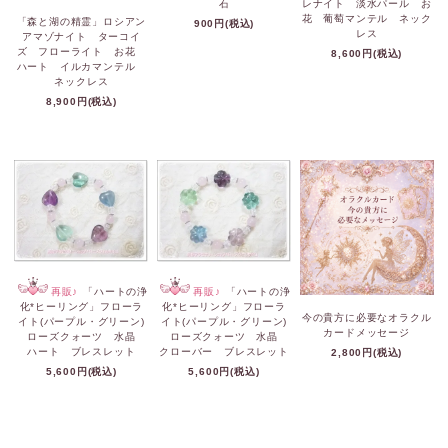
石
レナイト 淡水パール お
花 葡萄マンテル ネック
「森と湖の精霊」ロシアン
900円(税込)
レス
アマゾナイト ターコイ
ズ フローライト お花
8,600円(税込)
ハート イルカマンテル
ネックレス
8,900円(税込)
再販♪
「ハートの浄
再販♪
「ハートの浄
化*ヒーリング」フローラ
化*ヒーリング」フローラ
今の貴方に必要なオラクル
イト(パープル・グリーン)
イト(パープル・グリーン)
カードメッセージ
ローズクォーツ 水晶
ローズクォーツ 水晶
ハート ブレスレット
クローバー ブレスレット
2,800円(税込)
5,600円(税込)
5,600円(税込)