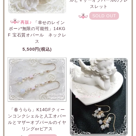
スレット
SOLD OUT
再販♪
「幸せのレイン
ボー♪*無限の可能性」14KG
F 宝石質オパール ネックレ
ス
5,500円(税込)
「春うらら」K14GFクィー
ンコンクシェルと人工オパー
ルとマザーオブパールのイヤ
リングorピアス