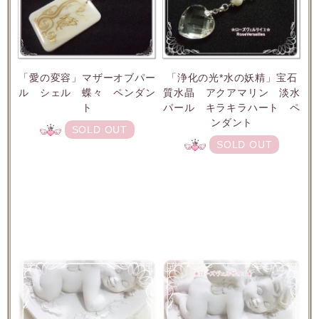
「愛の変容」マザーオブパー
「浄化の光*水の妖精」宝石
ル シェル 蝶々 ペンダン
質水晶 アクアマリン 淡水
ト
パール キラキラハート ペ
ンダント
SOLD OUT
SOLD OUT