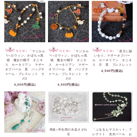
ＮＥＷ♪
「マジカル
ＮＥＷ♪
「マジカル
ＮＥＷ♪
「星月に願
*ハロウィン」かぼちゃ黒
*ハロウィン」かぼちゃ黒
いを☆」マザーオブパー
猫 魔女の帽子 オニキ
猫 魔女の帽子 オニキ
ル カーネリアン オニキ
ス カーネリアン マザー
ス カーネリアン マザー
ス 月 星 ブレスレット
オブパール 星 バッグチ
オブパール 星 バッグチ
4,500円(税込)
ャーム・ブレスレット そ
ャーム・ブレスレット そ
の1
の2
4,300円(税込)
4,500円(税込)
再販♪浄化用の水晶さざれ
「ぷるるんマスカット」プ
石
レナイト 淡水パール お