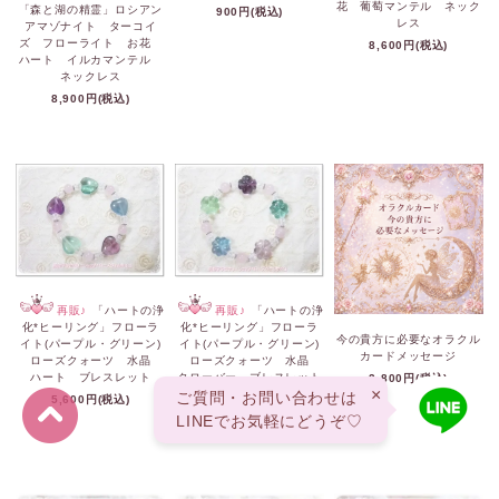
花 葡萄マンテル ネック
「森と湖の精霊」ロシアン
900円(税込)
レス
アマゾナイト ターコイ
ズ フローライト お花
8,600円(税込)
ハート イルカマンテル
ネックレス
8,900円(税込)
再販♪
「ハートの浄
再販♪
「ハートの浄
化*ヒーリング」フローラ
化*ヒーリング」フローラ
今の貴方に必要なオラクル
イト(パープル・グリーン)
イト(パープル・グリーン)
カードメッセージ
ローズクォーツ 水晶
ローズクォーツ 水晶
ハート ブレスレット
クローバー ブレスレット
2,800円(税込)
×
ご質問・お問い合わせは
5,600円(税込)
5,600円(税込)
LINEでお気軽にどうぞ♡