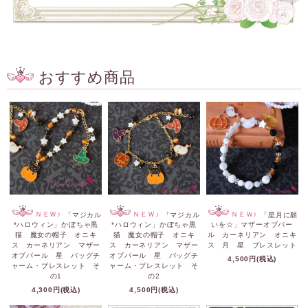
おすすめ商品
ＮＥＷ♪
「マジカル
ＮＥＷ♪
「マジカル
ＮＥＷ♪
「星月に願
*ハロウィン」かぼちゃ黒
*ハロウィン」かぼちゃ黒
いを☆」マザーオブパー
猫 魔女の帽子 オニキ
猫 魔女の帽子 オニキ
ル カーネリアン オニキ
ス カーネリアン マザー
ス カーネリアン マザー
ス 月 星 ブレスレット
オブパール 星 バッグチ
オブパール 星 バッグチ
4,500円(税込)
ャーム・ブレスレット そ
ャーム・ブレスレット そ
の1
の2
4,300円(税込)
4,500円(税込)