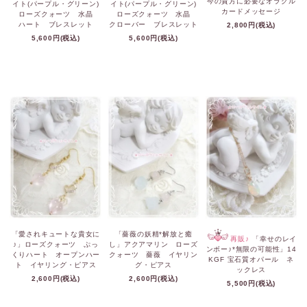
今の貴方に必要なオラクル
イト(パープル・グリーン)
イト(パープル・グリーン)
カードメッセージ
ローズクォーツ 水晶
ローズクォーツ 水晶
ハート ブレスレット
クローバー ブレスレット
2,800円(税込)
5,600円(税込)
5,600円(税込)
「愛されキュートな貴女に
「薔薇の妖精*解放と癒
再販♪
「幸せのレイ
♪」ローズクォーツ ぷっ
し」アクアマリン ローズ
ンボー♪*無限の可能性」14
くりハート オープンハー
クォーツ 薔薇 イヤリン
KGF 宝石質オパール ネ
ト イヤリング・ピアス
グ・ピアス
ックレス
2,600円(税込)
2,600円(税込)
5,500円(税込)