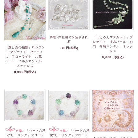
再販♪浄化用の水晶さざれ
「ぷるるんマスカット」プ
石
レナイト 淡水パール お
花 葡萄マンテル ネック
「森と湖の精霊」ロシアン
900円(税込)
レス
アマゾナイト ターコイ
ズ フローライト お花
8,600円(税込)
ハート イルカマンテル
ネックレス
8,900円(税込)
再販♪
「ハートの浄
再販♪
「ハートの浄
化*ヒーリング」フローラ
化*ヒーリング」フローラ