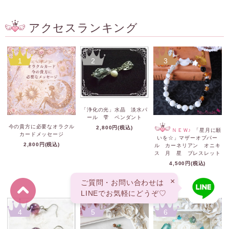
アクセスランキング
1
2
3
「浄化の光」水晶 淡水パ
ール 雫 ペンダント
今の貴方に必要なオラクル
2,800円(税込)
ＮＥＷ♪
「星月に願
カードメッセージ
いを☆」マザーオブパー
2,800円(税込)
ル カーネリアン オニキ
ス 月 星 ブレスレット
4,500円(税込)
×
ご質問・お問い合わせは
LINEでお気軽にどうぞ♡
4
5
6