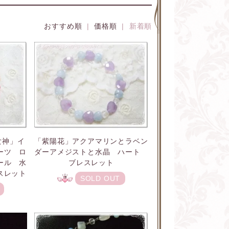
おすすめ順
|
価格順
| 新着順
女神」イ
「紫陽花」アクアマリンとラベン
ーツ ロ
ダーアメジストと水晶 ハート
ール 水
ブレスレット
スレット
SOLD OUT