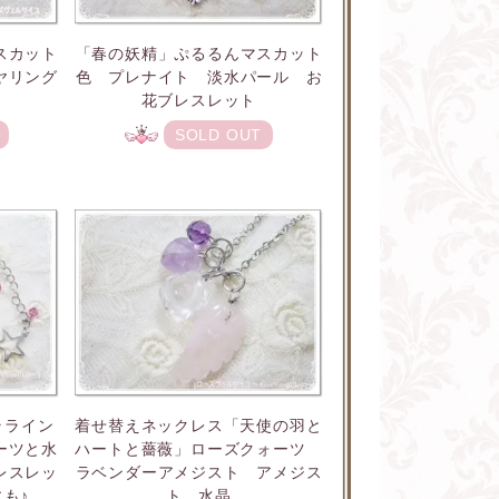
スカット
「春の妖精」ぷるるんマスカット
ヤリング
色 プレナイト 淡水パール お
花ブレスレット
SOLD OUT
ラライン
着せ替えネックレス「天使の羽と
ーツと水
ハートと薔薇」ローズクォーツ
レスレッ
ラベンダーアメジスト アメジス
も♪
ト 水晶