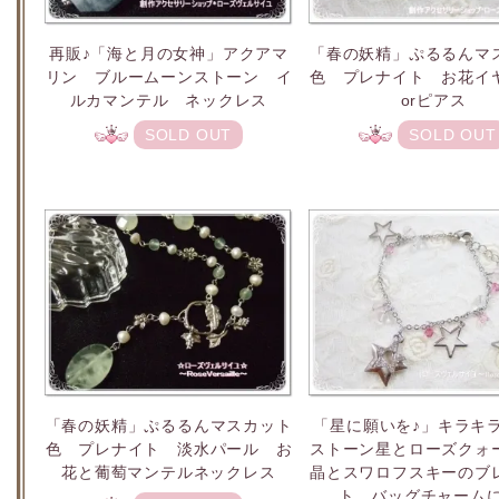
再販♪「海と月の女神」アクアマ
「春の妖精」ぷるるんマ
リン ブルームーンストーン イ
色 プレナイト お花イ
ルカマンテル ネックレス
orピアス
SOLD OUT
SOLD OUT
「星に願いを♪」キラキ
「春の妖精」ぷるるんマスカット
ストーン星とローズクォ
色 プレナイト 淡水パール お
晶とスワロフスキーのブ
花と葡萄マンテルネックレス
ト バッグチャームに