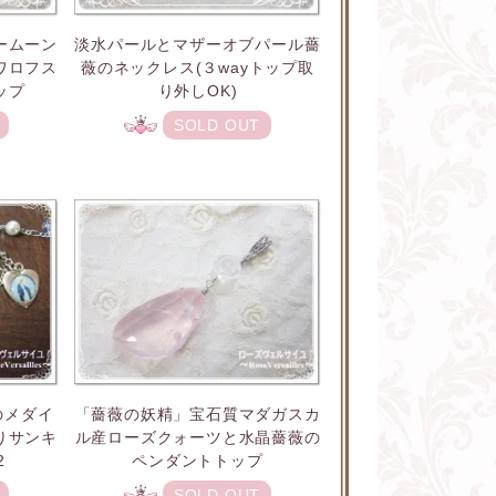
ームーン
淡水パールとマザーオブパール薔
ワロフス
薇のネックレス(３wayトップ取
ップ
り外しOK)
SOLD OUT
のメダイ
「薔薇の妖精」宝石質マダガスカ
りサンキ
ル産ローズクォーツと水晶薔薇の
2
ペンダントトップ
SOLD OUT