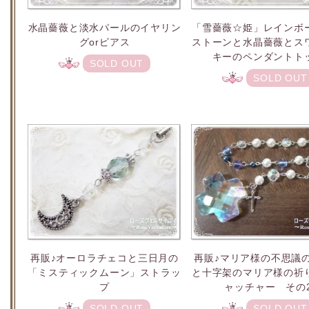
水晶薔薇と淡水パールのイヤリン
「雪薔薇☆姫」レインボ
グorピアス
ストーンと水晶薔薇とス
キーのペンダントト
SOLD OUT
SOLD OUT
再販♪オーロラチェコと三日月の
再販♪マリア様の不思議
「ミスティックムーン」ストラッ
と十字架のマリア様の祈
プ
ャッチャー その
SOLD OUT
SOLD OUT