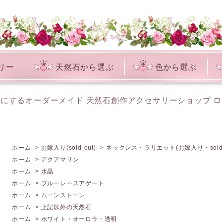
リー
天然石から選ぶ
色から選ぶ
にするオーダーメイド 天然石創作アクセサリーショップ 
ホーム
>
お嫁入り(sold-out)
>
ネックレス・ラリエット(お嫁入り・sold o
ホーム
>
アクアマリン
ホーム
>
水晶
ホーム
>
ブルーレースアゲート
ホーム
>
ムーンストーン
ホーム
>
上記以外の天然石
ホーム
>
ホワイト・オーロラ・透明