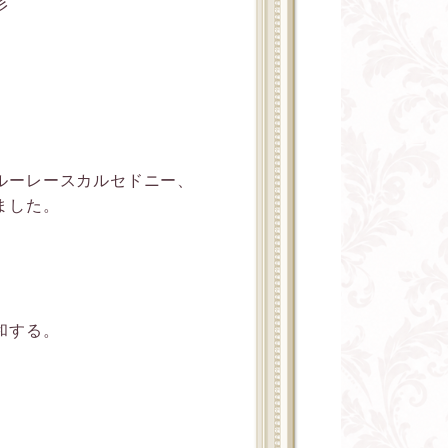
彡
、
ルーレースカルセドニー、
ました。
和する。