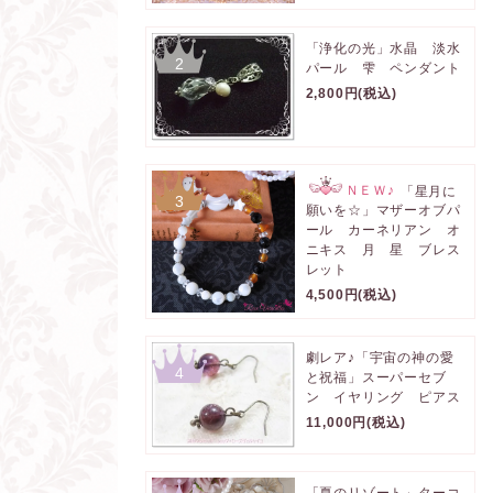
「浄化の光」水晶 淡水
2
パール 雫 ペンダント
2,800円(税込)
ＮＥＷ♪
「星月に
3
願いを☆」マザーオブパ
ール カーネリアン オ
ニキス 月 星 ブレス
レット
4,500円(税込)
劇レア♪「宇宙の神の愛
4
と祝福」スーパーセブ
ン イヤリング ピアス
11,000円(税込)
「夏のリゾート」ターコ