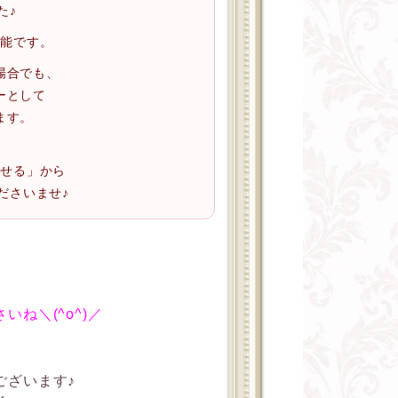
た♪
可能です。
場合でも、
ーとして
ます。
わせる」から
ださいませ♪
ね＼(^o^)／
ございます♪