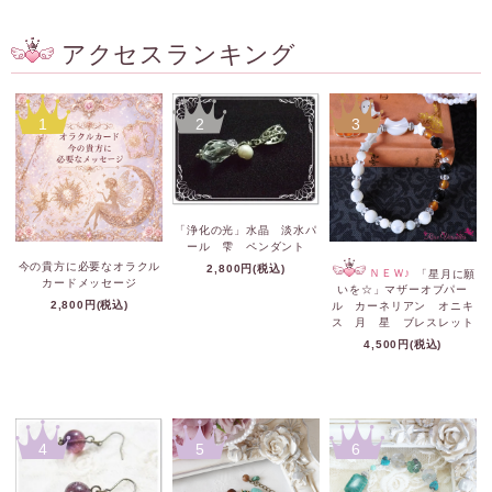
アクセスランキング
1
2
3
「浄化の光」水晶 淡水パ
ール 雫 ペンダント
今の貴方に必要なオラクル
2,800円(税込)
ＮＥＷ♪
「星月に願
カードメッセージ
いを☆」マザーオブパー
2,800円(税込)
ル カーネリアン オニキ
ス 月 星 ブレスレット
4,500円(税込)
4
5
6