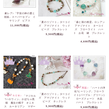
劇レア♪「宇宙の神の愛と
祝福」スーパーセブン イ
ヤリング ピアス
「夏のリゾート」ターコイ
「森と湖の精霊」ロシアン
11,000円(税込)
ズ アマゾナイト ウッド
アマゾナイト ターコイ
ビーズ ブレスレット
ズ フローライト ハー
ト お花 鍵 ブレスレッ
5,500円(税込)
ト
4,600円(税込)
7
8
9
再販♪
「ハートの浄
化*ヒーリング」フローラ
「夏のリゾート」ターコイ
イト(パープル・グリーン)
ＮＥＷ♪
「マジカル
ズ アマゾナイト ウッド
ローズクォーツ 水晶
*ハロウィン」かぼちゃ黒
ビーズ ネックレス
ハート ブレスレット
猫 魔女の帽子 オニキ
5,900円(税込)
ス カーネリアン マザー
5,600円(税込)