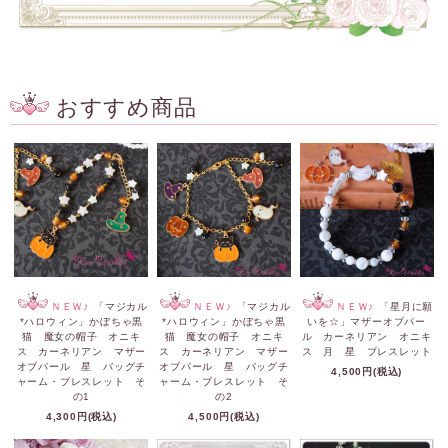
おすすめ商品
ＮＥＷ♪
「マジカル
ＮＥＷ♪
「マジカル
ＮＥＷ♪
「星月に願
*ハロウィン」かぼちゃ黒
*ハロウィン」かぼちゃ黒
いを☆」マザーオブパー
猫 魔女の帽子 オニキ
猫 魔女の帽子 オニキ
ル カーネリアン オニキ
ス カーネリアン マザー
ス カーネリアン マザー
ス 月 星 ブレスレット
オブパール 星 バッグチ
オブパール 星 バッグチ
4,500円(税込)
ャーム・ブレスレット そ
ャーム・ブレスレット そ
の1
の2
4,300円(税込)
4,500円(税込)