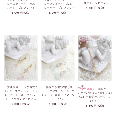
カードメッセージ
ローズクォーツ 水晶
ローズクォーツ 水晶
ハート ブレスレット
クローバー ブレスレット
2,800円(税込)
5,600円(税込)
5,600円(税込)
「愛されキュートな貴女に
「薔薇の妖精*解放と癒
再販♪
「幸せのレイ
♪」ローズクォーツ ぷっ
し」アクアマリン ローズ
ンボー♪*無限の可能性」14
くりハート オープンハー
クォーツ 薔薇 イヤリン
KGF 宝石質オパール ネ
ト イヤリング・ピアス
グ・ピアス
ックレス
2,600円(税込)
2,600円(税込)
5,500円(税込)