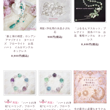
再販♪浄化用の水晶さざれ
「ぷるるんマスカット」プ
石
レナイト 淡水パール お
花 葡萄マンテル ネック
「森と湖の精霊」ロシアン
900円(税込)
レス
アマゾナイト ターコイ
ズ フローライト お花
8,600円(税込)
ハート イルカマンテル
ネックレス
8,900円(税込)
再販♪
「ハートの浄
再販♪
「ハートの浄
化*ヒーリング」フローラ
化*ヒーリング」フローラ
今の貴方に必要なオラクル
イト(パープル・グリーン)
イト(パープル・グリーン)