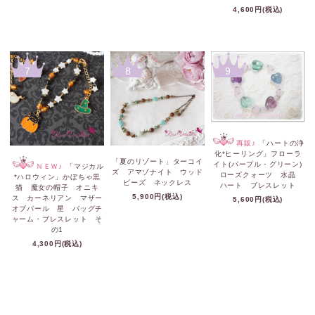
4,600円(税込)
7
8
9
再販♪
「ハートの浄
化*ヒーリング」フローラ
「夏のリゾート」ターコイ
イト(パープル・グリーン)
ＮＥＷ♪
「マジカル
ズ アマゾナイト ウッド
ローズクォーツ 水晶
*ハロウィン」かぼちゃ黒
ビーズ ネックレス
ハート ブレスレット
猫 魔女の帽子 オニキ
5,900円(税込)
ス カーネリアン マザー
5,600円(税込)
オブパール 星 バッグチ
ャーム・ブレスレット そ
の1
4,300円(税込)