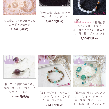
「浄化の光」水晶 淡水パ
ール 雫 ペンダント
今の貴方に必要なオラクル
2,800円(税込)
ＮＥＷ♪
「星月に願
カードメッセージ
いを☆」マザーオブパー
2,800円(税込)
ル カーネリアン オニキ
ス 月 星 ブレスレット
4,500円(税込)
4
5
6
劇レア♪「宇宙の神の愛と
祝福」スーパーセブン イ
ヤリング ピアス
「夏のリゾート」ターコイ
「森と湖の精霊」ロシアン
11,000円(税込)
ズ アマゾナイト ウッド
アマゾナイト ターコイ
ビーズ ブレスレット
ズ フローライト ハー
ト お花 鍵 ブレスレッ
5,500円(税込)
ト