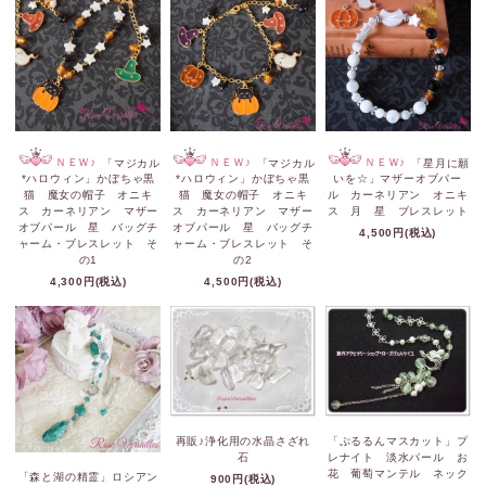
ＮＥＷ♪
「マジカル
ＮＥＷ♪
「マジカル
ＮＥＷ♪
「星月に願
*ハロウィン」かぼちゃ黒
*ハロウィン」かぼちゃ黒
いを☆」マザーオブパー
猫 魔女の帽子 オニキ
猫 魔女の帽子 オニキ
ル カーネリアン オニキ
ス カーネリアン マザー
ス カーネリアン マザー
ス 月 星 ブレスレット
オブパール 星 バッグチ
オブパール 星 バッグチ
4,500円(税込)
ャーム・ブレスレット そ
ャーム・ブレスレット そ
の1
の2
4,300円(税込)
4,500円(税込)
再販♪浄化用の水晶さざれ
「ぷるるんマスカット」プ
石
レナイト 淡水パール お
花 葡萄マンテル ネック
「森と湖の精霊」ロシアン
900円(税込)