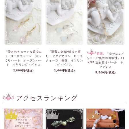
「愛されキュートな貴女に
「薔薇の妖精*解放と癒
再販♪
「幸せのレイ
♪」ローズクォーツ ぷっ
し」アクアマリン ローズ
ンボー♪*無限の可能性」14
くりハート オープンハー
クォーツ 薔薇 イヤリン
KGF 宝石質オパール ネ
ト イヤリング・ピアス
グ・ピアス
ックレス
2,600円(税込)
2,600円(税込)
5,500円(税込)
アクセスランキング
1
2
3