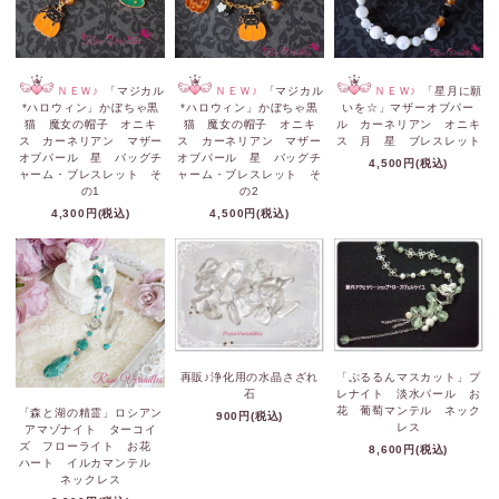
ＮＥＷ♪
「マジカル
ＮＥＷ♪
「マジカル
ＮＥＷ♪
「星月に願
*ハロウィン」かぼちゃ黒
*ハロウィン」かぼちゃ黒
いを☆」マザーオブパー
猫 魔女の帽子 オニキ
猫 魔女の帽子 オニキ
ル カーネリアン オニキ
ス カーネリアン マザー
ス カーネリアン マザー
ス 月 星 ブレスレット
オブパール 星 バッグチ
オブパール 星 バッグチ
4,500円(税込)
ャーム・ブレスレット そ
ャーム・ブレスレット そ
の1
の2
4,300円(税込)
4,500円(税込)
再販♪浄化用の水晶さざれ
「ぷるるんマスカット」プ
石
レナイト 淡水パール お
花 葡萄マンテル ネック
「森と湖の精霊」ロシアン
900円(税込)
レス
アマゾナイト ターコイ
ズ フローライト お花
8,600円(税込)
ハート イルカマンテル
ネックレス