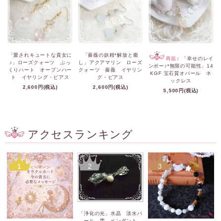
「愛されキュートな貴女に
「薔薇の妖精*解放と癒
再販♪
「幸せのレイ
♪」ローズクォーツ ぷっ
し」アクアマリン ローズ
ンボー♪*無限の可能性」14
くりハート オープンハー
クォーツ 薔薇 イヤリン
KGF 宝石質オパール ネ
ト イヤリング・ピアス
グ・ピアス
ックレス
2,600円(税込)
2,600円(税込)
5,500円(税込)
アクセスランキング
1
2
3
「浄化の光」水晶 淡水パ
ール 雫 ペンダント