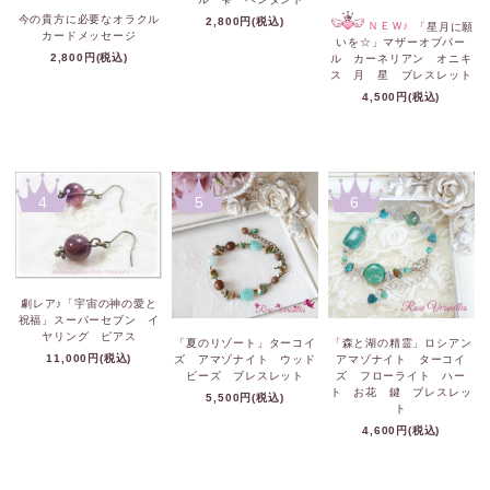
今の貴方に必要なオラクル
2,800円(税込)
ＮＥＷ♪
「星月に願
カードメッセージ
いを☆」マザーオブパー
2,800円(税込)
ル カーネリアン オニキ
ス 月 星 ブレスレット
4,500円(税込)
4
5
6
劇レア♪「宇宙の神の愛と
祝福」スーパーセブン イ
ヤリング ピアス
「夏のリゾート」ターコイ
「森と湖の精霊」ロシアン
11,000円(税込)
ズ アマゾナイト ウッド
アマゾナイト ターコイ
ビーズ ブレスレット
ズ フローライト ハー
ト お花 鍵 ブレスレッ
5,500円(税込)
ト
4,600円(税込)