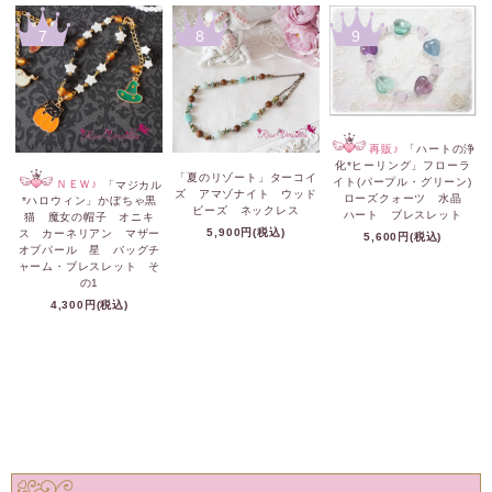
7
8
9
再販♪
「ハートの浄
化*ヒーリング」フローラ
「夏のリゾート」ターコイ
イト(パープル・グリーン)
ＮＥＷ♪
「マジカル
ズ アマゾナイト ウッド
ローズクォーツ 水晶
*ハロウィン」かぼちゃ黒
ビーズ ネックレス
ハート ブレスレット
猫 魔女の帽子 オニキ
5,900円(税込)
ス カーネリアン マザー
5,600円(税込)
オブパール 星 バッグチ
ャーム・ブレスレット そ
の1
4,300円(税込)