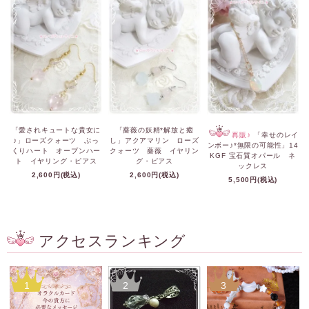
「愛されキュートな貴女に
「薔薇の妖精*解放と癒
再販♪
「幸せのレイ
♪」ローズクォーツ ぷっ
し」アクアマリン ローズ
ンボー♪*無限の可能性」14
くりハート オープンハー
クォーツ 薔薇 イヤリン
KGF 宝石質オパール ネ
ト イヤリング・ピアス
グ・ピアス
ックレス
2,600円(税込)
2,600円(税込)
5,500円(税込)
アクセスランキング
1
2
3