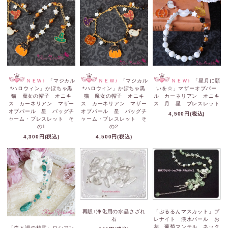
ＮＥＷ♪
「マジカル
ＮＥＷ♪
「マジカル
ＮＥＷ♪
「星月に願
*ハロウィン」かぼちゃ黒
*ハロウィン」かぼちゃ黒
いを☆」マザーオブパー
猫 魔女の帽子 オニキ
猫 魔女の帽子 オニキ
ル カーネリアン オニキ
ス カーネリアン マザー
ス カーネリアン マザー
ス 月 星 ブレスレット
オブパール 星 バッグチ
オブパール 星 バッグチ
4,500円(税込)
ャーム・ブレスレット そ
ャーム・ブレスレット そ
の1
の2
4,300円(税込)
4,500円(税込)
再販♪浄化用の水晶さざれ
「ぷるるんマスカット」プ
石
レナイト 淡水パール お
花 葡萄マンテル ネック
「森と湖の精霊」ロシアン