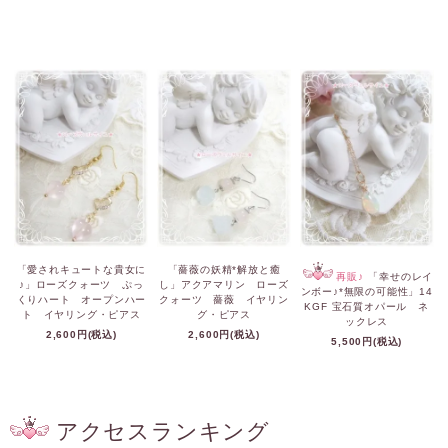
「愛されキュートな貴女に
「薔薇の妖精*解放と癒
再販♪
「幸せのレイ
♪」ローズクォーツ ぷっ
し」アクアマリン ローズ
ンボー♪*無限の可能性」14
くりハート オープンハー
クォーツ 薔薇 イヤリン
KGF 宝石質オパール ネ
ト イヤリング・ピアス
グ・ピアス
ックレス
2,600円(税込)
2,600円(税込)
5,500円(税込)
アクセスランキング