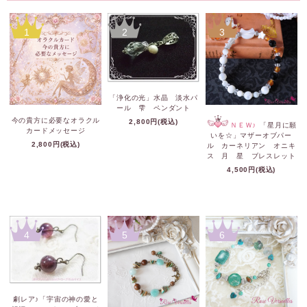
1
2
3
「浄化の光」水晶 淡水パ
ール 雫 ペンダント
今の貴方に必要なオラクル
2,800円(税込)
ＮＥＷ♪
「星月に願
カードメッセージ
いを☆」マザーオブパー
2,800円(税込)
ル カーネリアン オニキ
ス 月 星 ブレスレット
4,500円(税込)
4
5
6
劇レア♪「宇宙の神の愛と