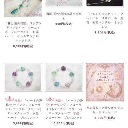
再販♪浄化用の水晶さざれ
「ぷるるんマスカット」プ
石
レナイト 淡水パール お
花 葡萄マンテル ネック
「森と湖の精霊」ロシアン
900円(税込)
レス
アマゾナイト ターコイ
ズ フローライト お花
8,600円(税込)
ハート イルカマンテル
ネックレス
8,900円(税込)
再販♪
「ハートの浄
再販♪
「ハートの浄
化*ヒーリング」フローラ
化*ヒーリング」フローラ
今の貴方に必要なオラクル
イト(パープル・グリーン)
イト(パープル・グリーン)
カードメッセージ
ローズクォーツ 水晶
ローズクォーツ 水晶
ハート ブレスレット
クローバー ブレスレット
2,800円(税込)
5,600円(税込)
5,600円(税込)