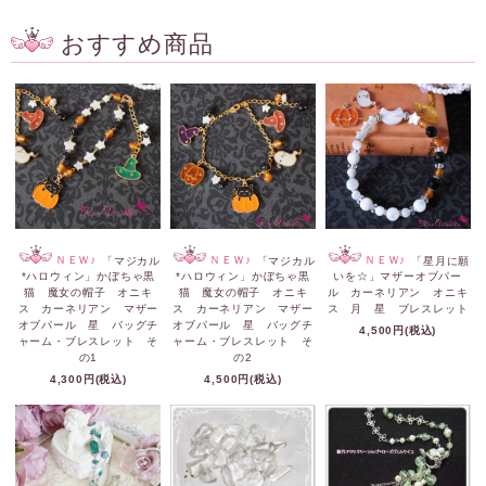
おすすめ商品
ＮＥＷ♪
「マジカル
ＮＥＷ♪
「マジカル
ＮＥＷ♪
「星月に願
*ハロウィン」かぼちゃ黒
*ハロウィン」かぼちゃ黒
いを☆」マザーオブパー
猫 魔女の帽子 オニキ
猫 魔女の帽子 オニキ
ル カーネリアン オニキ
ス カーネリアン マザー
ス カーネリアン マザー
ス 月 星 ブレスレット
オブパール 星 バッグチ
オブパール 星 バッグチ
4,500円(税込)
ャーム・ブレスレット そ
ャーム・ブレスレット そ
の1
の2
4,300円(税込)
4,500円(税込)