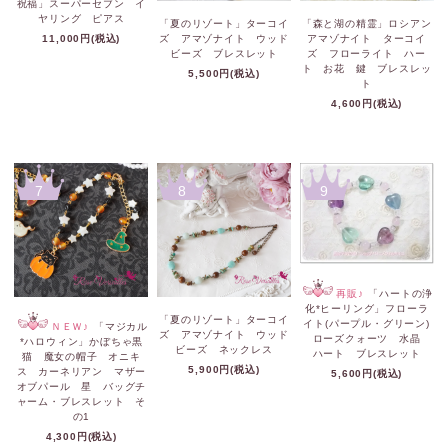
祝福」スーパーセブン イ
ヤリング ピアス
「夏のリゾート」ターコイ
「森と湖の精霊」ロシアン
11,000円(税込)
ズ アマゾナイト ウッド
アマゾナイト ターコイ
ビーズ ブレスレット
ズ フローライト ハー
ト お花 鍵 ブレスレッ
5,500円(税込)
ト
4,600円(税込)
7
8
9
再販♪
「ハートの浄
化*ヒーリング」フローラ
「夏のリゾート」ターコイ
イト(パープル・グリーン)
ＮＥＷ♪
「マジカル
ズ アマゾナイト ウッド
ローズクォーツ 水晶
*ハロウィン」かぼちゃ黒
ビーズ ネックレス
ハート ブレスレット
猫 魔女の帽子 オニキ
5,900円(税込)
ス カーネリアン マザー
5,600円(税込)
オブパール 星 バッグチ
ャーム・ブレスレット そ
の1
4,300円(税込)