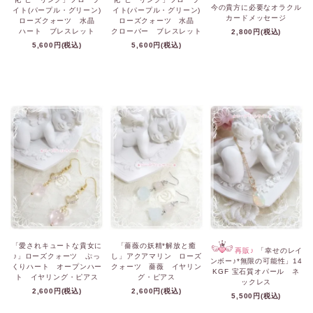
今の貴方に必要なオラクル
イト(パープル・グリーン)
イト(パープル・グリーン)
カードメッセージ
ローズクォーツ 水晶
ローズクォーツ 水晶
ハート ブレスレット
クローバー ブレスレット
2,800円(税込)
5,600円(税込)
5,600円(税込)
「愛されキュートな貴女に
「薔薇の妖精*解放と癒
再販♪
「幸せのレイ
♪」ローズクォーツ ぷっ
し」アクアマリン ローズ
ンボー♪*無限の可能性」14
くりハート オープンハー
クォーツ 薔薇 イヤリン
KGF 宝石質オパール ネ
ト イヤリング・ピアス
グ・ピアス
ックレス
2,600円(税込)
2,600円(税込)
5,500円(税込)