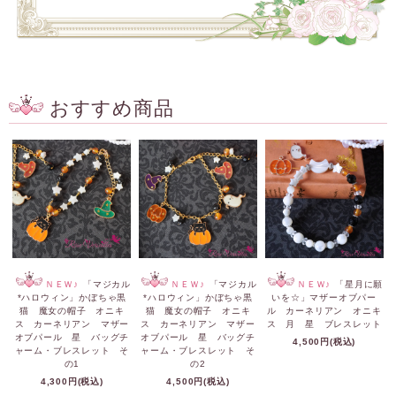
おすすめ商品
ＮＥＷ♪
「マジカル
ＮＥＷ♪
「マジカル
ＮＥＷ♪
「星月に願
*ハロウィン」かぼちゃ黒
*ハロウィン」かぼちゃ黒
いを☆」マザーオブパー
猫 魔女の帽子 オニキ
猫 魔女の帽子 オニキ
ル カーネリアン オニキ
ス カーネリアン マザー
ス カーネリアン マザー
ス 月 星 ブレスレット
オブパール 星 バッグチ
オブパール 星 バッグチ
4,500円(税込)
ャーム・ブレスレット そ
ャーム・ブレスレット そ
の1
の2
4,300円(税込)
4,500円(税込)