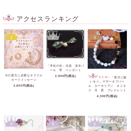
アクセスランキング
1
2
3
「浄化の光」水晶 淡水パ
ール 雫 ペンダント
今の貴方に必要なオラクル
2,800円(税込)
ＮＥＷ♪
「星月に願
カードメッセージ
いを☆」マザーオブパー
2,800円(税込)
ル カーネリアン オニキ
ス 月 星 ブレスレット
4,500円(税込)
4
5
6