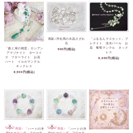
再販♪浄化用の水晶さざれ
「ぷるるんマスカット」プ
石
レナイト 淡水パール お
花 葡萄マンテル ネック
「森と湖の精霊」ロシアン
900円(税込)
レス
アマゾナイト ターコイ
ズ フローライト お花
8,600円(税込)
ハート イルカマンテル
ネックレス
8,900円(税込)
再販♪
「ハートの浄
再販♪
「ハートの浄
化*ヒーリング」フローラ
化*ヒーリング」フローラ