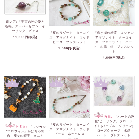
劇レア♪「宇宙の神の愛と
祝福」スーパーセブン イ
ヤリング ピアス
「夏のリゾート」ターコイ
「森と湖の精霊」ロシアン
11,000円(税込)
ズ アマゾナイト ウッド
アマゾナイト ターコイ
ビーズ ブレスレット
ズ フローライト ハー
ト お花 鍵 ブレスレッ
5,500円(税込)
ト
4,600円(税込)
7
8
9
再販♪
「ハートの浄
化*ヒーリング」フローラ
「夏のリゾート」ターコイ
イト(パープル・グリーン)
ＮＥＷ♪
「マジカル
ズ アマゾナイト ウッド
ローズクォーツ 水晶
*ハロウィン」かぼちゃ黒
ビーズ ネックレス
ハート ブレスレット
猫 魔女の帽子 オニキ