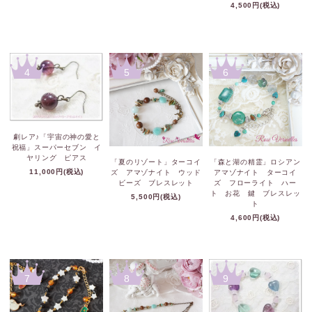
4,500円(税込)
4
5
6
劇レア♪「宇宙の神の愛と
祝福」スーパーセブン イ
ヤリング ピアス
「夏のリゾート」ターコイ
「森と湖の精霊」ロシアン
11,000円(税込)
ズ アマゾナイト ウッド
アマゾナイト ターコイ
ビーズ ブレスレット
ズ フローライト ハー
ト お花 鍵 ブレスレッ
5,500円(税込)
ト
4,600円(税込)
7
8
9