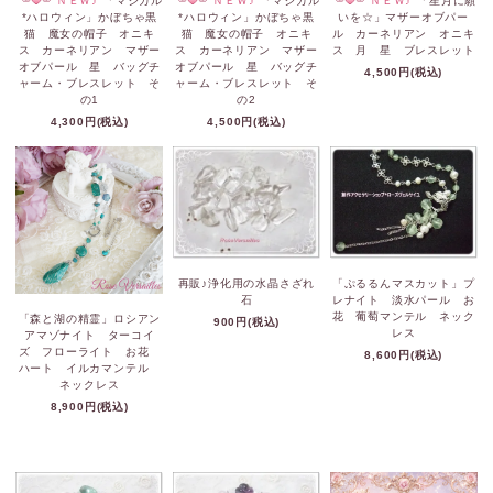
ＮＥＷ♪
「マジカル
ＮＥＷ♪
「マジカル
ＮＥＷ♪
「星月に願
*ハロウィン」かぼちゃ黒
*ハロウィン」かぼちゃ黒
いを☆」マザーオブパー
猫 魔女の帽子 オニキ
猫 魔女の帽子 オニキ
ル カーネリアン オニキ
ス カーネリアン マザー
ス カーネリアン マザー
ス 月 星 ブレスレット
オブパール 星 バッグチ
オブパール 星 バッグチ
4,500円(税込)
ャーム・ブレスレット そ
ャーム・ブレスレット そ
の1
の2
4,300円(税込)
4,500円(税込)
再販♪浄化用の水晶さざれ
「ぷるるんマスカット」プ
石
レナイト 淡水パール お
花 葡萄マンテル ネック
「森と湖の精霊」ロシアン
900円(税込)
レス
アマゾナイト ターコイ
ズ フローライト お花
8,600円(税込)
ハート イルカマンテル
ネックレス
8,900円(税込)