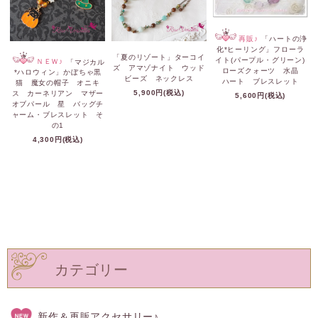
再販♪
「ハートの浄
化*ヒーリング」フローラ
「夏のリゾート」ターコイ
イト(パープル・グリーン)
ＮＥＷ♪
「マジカル
ズ アマゾナイト ウッド
ローズクォーツ 水晶
*ハロウィン」かぼちゃ黒
ビーズ ネックレス
ハート ブレスレット
猫 魔女の帽子 オニキ
5,900円(税込)
ス カーネリアン マザー
5,600円(税込)
オブパール 星 バッグチ
ャーム・ブレスレット そ
の1
4,300円(税込)
カテゴリー
新作＆再販アクセサリー♪