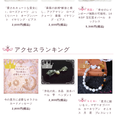
「愛されキュートな貴女に
「薔薇の妖精*解放と癒
再販♪
「幸せのレイ
♪」ローズクォーツ ぷっ
し」アクアマリン ローズ
ンボー♪*無限の可能性」14
くりハート オープンハー
クォーツ 薔薇 イヤリン
KGF 宝石質オパール ネ
ト イヤリング・ピアス
グ・ピアス
ックレス
2,600円(税込)
2,600円(税込)
5,500円(税込)
アクセスランキング
1
2
3
「浄化の光」水晶 淡水パ
ール 雫 ペンダント
今の貴方に必要なオラクル
2,800円(税込)
ＮＥＷ♪
「星月に願
カードメッセージ
いを☆」マザーオブパー
2,800円(税込)
ル カーネリアン オニキ
ス 月 星 ブレスレット