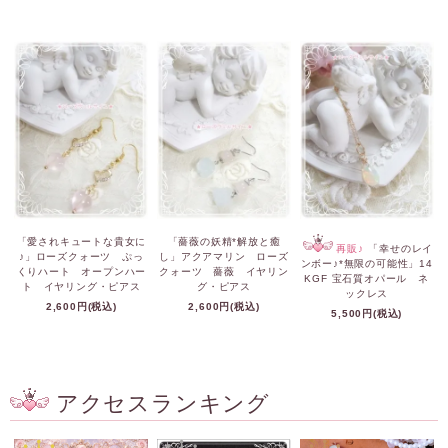
「愛されキュートな貴女に
「薔薇の妖精*解放と癒
再販♪
「幸せのレイ
♪」ローズクォーツ ぷっ
し」アクアマリン ローズ
ンボー♪*無限の可能性」14
くりハート オープンハー
クォーツ 薔薇 イヤリン
KGF 宝石質オパール ネ
ト イヤリング・ピアス
グ・ピアス
ックレス
2,600円(税込)
2,600円(税込)
5,500円(税込)
アクセスランキング