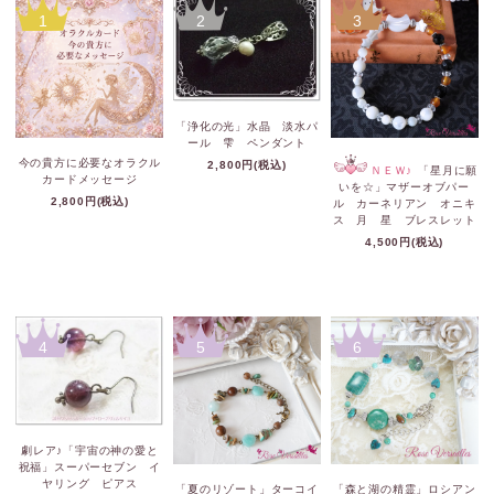
1
2
3
「浄化の光」水晶 淡水パ
ール 雫 ペンダント
今の貴方に必要なオラクル
2,800円(税込)
ＮＥＷ♪
「星月に願
カードメッセージ
いを☆」マザーオブパー
2,800円(税込)
ル カーネリアン オニキ
ス 月 星 ブレスレット
4,500円(税込)
4
5
6
劇レア♪「宇宙の神の愛と
祝福」スーパーセブン イ
ヤリング ピアス
「夏のリゾート」ターコイ
「森と湖の精霊」ロシアン