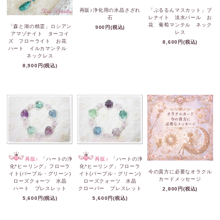
再販♪浄化用の水晶さざれ
「ぷるるんマスカット」プ
石
レナイト 淡水パール お
花 葡萄マンテル ネック
「森と湖の精霊」ロシアン
900円(税込)
レス
アマゾナイト ターコイ
ズ フローライト お花
8,600円(税込)
ハート イルカマンテル
ネックレス
8,900円(税込)
再販♪
「ハートの浄
再販♪
「ハートの浄
化*ヒーリング」フローラ
化*ヒーリング」フローラ
今の貴方に必要なオラクル
イト(パープル・グリーン)
イト(パープル・グリーン)
カードメッセージ
ローズクォーツ 水晶
ローズクォーツ 水晶
ハート ブレスレット
クローバー ブレスレット
2,800円(税込)
5,600円(税込)
5,600円(税込)