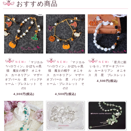
おすすめ商品
ＮＥＷ♪
「マジカル
ＮＥＷ♪
「マジカル
ＮＥＷ♪
「星月に願
*ハロウィン」かぼちゃ黒
*ハロウィン」かぼちゃ黒
いを☆」マザーオブパー
猫 魔女の帽子 オニキ
猫 魔女の帽子 オニキ
ル カーネリアン オニキ
ス カーネリアン マザー
ス カーネリアン マザー
ス 月 星 ブレスレット
オブパール 星 バッグチ
オブパール 星 バッグチ
4,500円(税込)
ャーム・ブレスレット そ
ャーム・ブレスレット そ
の1
の2
4,300円(税込)
4,500円(税込)