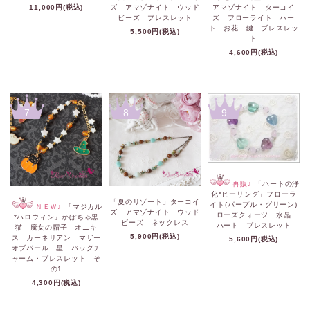
11,000円(税込)
ズ アマゾナイト ウッド
アマゾナイト ターコイ
ビーズ ブレスレット
ズ フローライト ハー
ト お花 鍵 ブレスレッ
5,500円(税込)
ト
4,600円(税込)
7
8
9
再販♪
「ハートの浄
化*ヒーリング」フローラ
「夏のリゾート」ターコイ
イト(パープル・グリーン)
ＮＥＷ♪
「マジカル
ズ アマゾナイト ウッド
ローズクォーツ 水晶
*ハロウィン」かぼちゃ黒
ビーズ ネックレス
ハート ブレスレット
猫 魔女の帽子 オニキ
5,900円(税込)
ス カーネリアン マザー
5,600円(税込)
オブパール 星 バッグチ
ャーム・ブレスレット そ
の1
4,300円(税込)