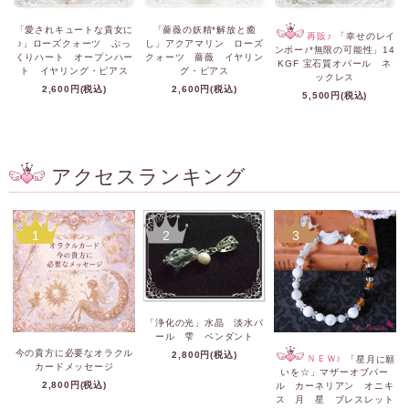
「愛されキュートな貴女に
「薔薇の妖精*解放と癒
再販♪
「幸せのレイ
♪」ローズクォーツ ぷっ
し」アクアマリン ローズ
ンボー♪*無限の可能性」14
くりハート オープンハー
クォーツ 薔薇 イヤリン
KGF 宝石質オパール ネ
ト イヤリング・ピアス
グ・ピアス
ックレス
2,600円(税込)
2,600円(税込)
5,500円(税込)
アクセスランキング
1
2
3
「浄化の光」水晶 淡水パ
ール 雫 ペンダント
今の貴方に必要なオラクル
2,800円(税込)
ＮＥＷ♪
「星月に願
カードメッセージ
いを☆」マザーオブパー
2,800円(税込)
ル カーネリアン オニキ
ス 月 星 ブレスレット