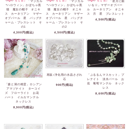
ＮＥＷ♪
「マジカル
ＮＥＷ♪
「マジカル
ＮＥＷ♪
「星月に願
*ハロウィン」かぼちゃ黒
*ハロウィン」かぼちゃ黒
いを☆」マザーオブパー
猫 魔女の帽子 オニキ
猫 魔女の帽子 オニキ
ル カーネリアン オニキ
ス カーネリアン マザー
ス カーネリアン マザー
ス 月 星 ブレスレット
オブパール 星 バッグチ
オブパール 星 バッグチ
4,500円(税込)
ャーム・ブレスレット そ
ャーム・ブレスレット そ
の1
の2
4,300円(税込)
4,500円(税込)
再販♪浄化用の水晶さざれ
「ぷるるんマスカット」プ
石
レナイト 淡水パール お
花 葡萄マンテル ネック
「森と湖の精霊」ロシアン
900円(税込)
レス
アマゾナイト ターコイ
ズ フローライト お花
8,600円(税込)
ハート イルカマンテル
ネックレス
8,900円(税込)