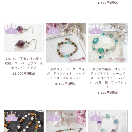
4,500円(税込)
4
5
6
劇レア♪「宇宙の神の愛と
祝福」スーパーセブン イ
ヤリング ピアス
「夏のリゾート」ターコイ
「森と湖の精霊」ロシアン
11,000円(税込)
ズ アマゾナイト ウッド
アマゾナイト ターコイ
ビーズ ブレスレット
ズ フローライト ハー
ト お花 鍵 ブレスレッ
5,500円(税込)
ト
4,600円(税込)
7
8
9