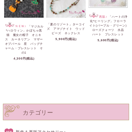
再販♪
「ハートの浄
化*ヒーリング」フローラ
「夏のリゾート」ターコイ
イト(パープル・グリーン)
ＮＥＷ♪
「マジカル
ズ アマゾナイト ウッド
ローズクォーツ 水晶
*ハロウィン」かぼちゃ黒
ビーズ ネックレス
ハート ブレスレット
猫 魔女の帽子 オニキ
5,900円(税込)
ス カーネリアン マザー
5,600円(税込)
オブパール 星 バッグチ
ャーム・ブレスレット そ
の1
4,300円(税込)
カテゴリー
新作＆再販アクセサリー♪