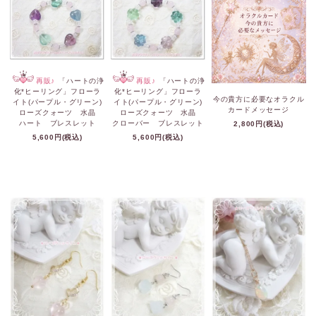
再販♪
「ハートの浄
再販♪
「ハートの浄
化*ヒーリング」フローラ
化*ヒーリング」フローラ
今の貴方に必要なオラクル
イト(パープル・グリーン)
イト(パープル・グリーン)
カードメッセージ
ローズクォーツ 水晶
ローズクォーツ 水晶
ハート ブレスレット
クローバー ブレスレット
2,800円(税込)
5,600円(税込)
5,600円(税込)