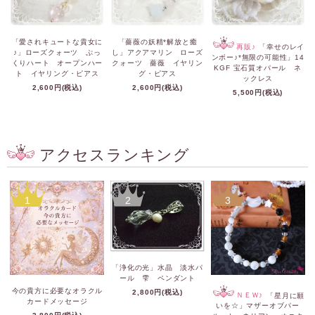
「愛されキュートな貴女に
「薔薇の妖精*解放と癒
再販♪
「幸せのレイ
♪」ローズクォーツ ぷっ
し」アクアマリン ローズ
ンボー♪*無限の可能性」14
くりハート オープンハー
クォーツ 薔薇 イヤリン
KGF 宝石質オパール ネ
ト イヤリング・ピアス
グ・ピアス
ックレス
2,600円(税込)
2,600円(税込)
5,500円(税込)
アクセスランキング
1
2
3
「浄化の光」水晶 淡水パ
ール 雫 ペンダント
今の貴方に必要なオラクル
2,800円(税込)
ＮＥＷ♪
「星月に願
カードメッセージ
いを☆」マザーオブパー