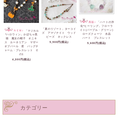
再販♪
「ハートの浄
化*ヒーリング」フローラ
「夏のリゾート」ターコイ
イト(パープル・グリーン)
ＮＥＷ♪
「マジカル
ズ アマゾナイト ウッド
ローズクォーツ 水晶
*ハロウィン」かぼちゃ黒
ビーズ ネックレス
ハート ブレスレット
猫 魔女の帽子 オニキ
5,900円(税込)
ス カーネリアン マザー
5,600円(税込)
オブパール 星 バッグチ
ャーム・ブレスレット そ
の1
4,300円(税込)
カテゴリー