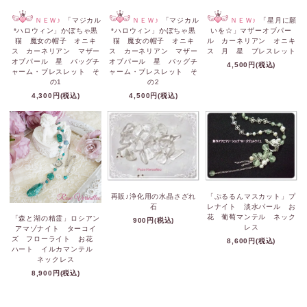
ＮＥＷ♪
「マジカル
ＮＥＷ♪
「マジカル
ＮＥＷ♪
「星月に願
*ハロウィン」かぼちゃ黒
*ハロウィン」かぼちゃ黒
いを☆」マザーオブパー
猫 魔女の帽子 オニキ
猫 魔女の帽子 オニキ
ル カーネリアン オニキ
ス カーネリアン マザー
ス カーネリアン マザー
ス 月 星 ブレスレット
オブパール 星 バッグチ
オブパール 星 バッグチ
4,500円(税込)
ャーム・ブレスレット そ
ャーム・ブレスレット そ
の1
の2
4,300円(税込)
4,500円(税込)
再販♪浄化用の水晶さざれ
「ぷるるんマスカット」プ
石
レナイト 淡水パール お
花 葡萄マンテル ネック
「森と湖の精霊」ロシアン
900円(税込)
レス
アマゾナイト ターコイ
ズ フローライト お花
8,600円(税込)
ハート イルカマンテル
ネックレス
8,900円(税込)