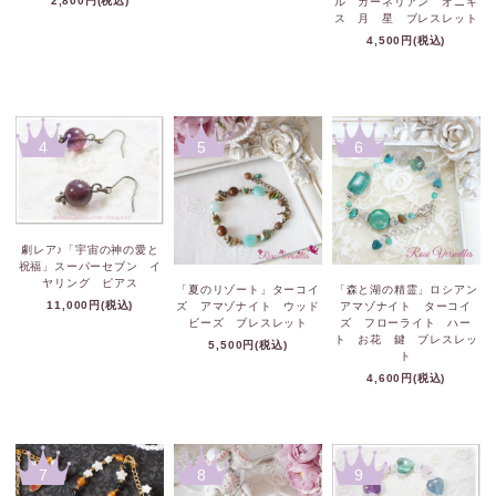
2,800円(税込)
ル カーネリアン オニキ
ス 月 星 ブレスレット
4,500円(税込)
4
5
6
劇レア♪「宇宙の神の愛と
祝福」スーパーセブン イ
ヤリング ピアス
「夏のリゾート」ターコイ
「森と湖の精霊」ロシアン
11,000円(税込)
ズ アマゾナイト ウッド
アマゾナイト ターコイ
ビーズ ブレスレット
ズ フローライト ハー
ト お花 鍵 ブレスレッ
5,500円(税込)
ト
4,600円(税込)
7
8
9