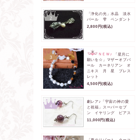
「浄化の光」水晶 淡水
2
パール 雫 ペンダント
2,800円(税込)
ＮＥＷ♪
「星月に
3
願いを☆」マザーオブパ
ール カーネリアン オ
ニキス 月 星 ブレス
レット
4,500円(税込)
劇レア♪「宇宙の神の愛
4
と祝福」スーパーセブ
ン イヤリング ピアス
11,000円(税込)
「夏のリゾート」ターコ