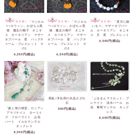
ＮＥＷ♪
「マジカル
ＮＥＷ♪
「マジカル
ＮＥＷ♪
「星月に願
*ハロウィン」かぼちゃ黒
*ハロウィン」かぼちゃ黒
いを☆」マザーオブパー
猫 魔女の帽子 オニキ
猫 魔女の帽子 オニキ
ル カーネリアン オニキ
ス カーネリアン マザー
ス カーネリアン マザー
ス 月 星 ブレスレット
オブパール 星 バッグチ
オブパール 星 バッグチ
4,500円(税込)
ャーム・ブレスレット そ
ャーム・ブレスレット そ
の1
の2
4,300円(税込)
4,500円(税込)
再販♪浄化用の水晶さざれ
「ぷるるんマスカット」プ
石
レナイト 淡水パール お
花 葡萄マンテル ネック
「森と湖の精霊」ロシアン
900円(税込)
レス
アマゾナイト ターコイ
ズ フローライト お花
8,600円(税込)
ハート イルカマンテル
ネックレス
8,900円(税込)