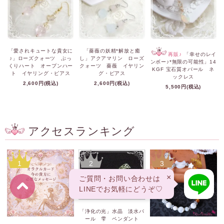
「愛されキュートな貴女に
「薔薇の妖精*解放と癒
再販♪
「幸せのレイ
♪」ローズクォーツ ぷっ
し」アクアマリン ローズ
ンボー♪*無限の可能性」14
くりハート オープンハー
クォーツ 薔薇 イヤリン
KGF 宝石質オパール ネ
ト イヤリング・ピアス
グ・ピアス
ックレス
2,600円(税込)
2,600円(税込)
5,500円(税込)
アクセスランキング
1
2
3
×
ご質問・お問い合わせは
LINEでお気軽にどうぞ♡
「浄化の光」水晶 淡水パ
ール 雫 ペンダント