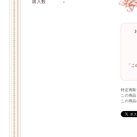
-
購入数
「こ
特定商取
この商品
この商品