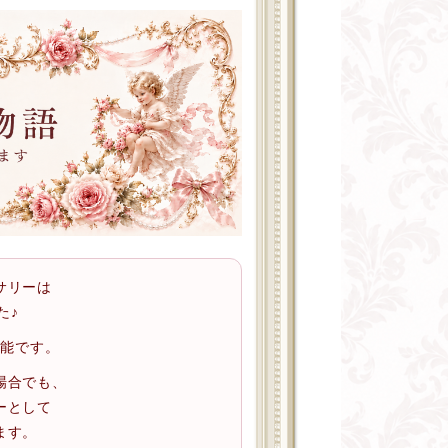
サリーは
た♪
可能です。
場合でも、
ーとして
ます。