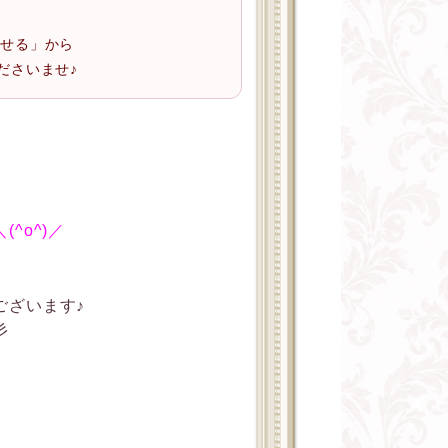
わせる」から
ださいませ♪
^o^)／
ございます♪
彡