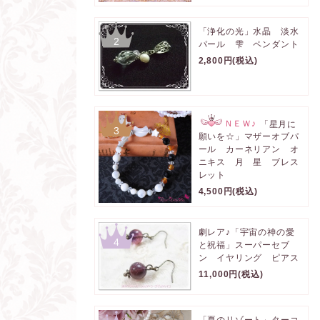
「浄化の光」水晶 淡水
2
パール 雫 ペンダント
2,800円(税込)
ＮＥＷ♪
「星月に
3
願いを☆」マザーオブパ
ール カーネリアン オ
ニキス 月 星 ブレス
レット
4,500円(税込)
劇レア♪「宇宙の神の愛
4
と祝福」スーパーセブ
ン イヤリング ピアス
11,000円(税込)
「夏のリゾート」ターコ