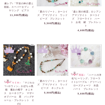
劇レア♪「宇宙の神の愛と
祝福」スーパーセブン イ
ヤリング ピアス
「夏のリゾート」ターコイ
「森と湖の精霊」ロシアン
11,000円(税込)
ズ アマゾナイト ウッド
アマゾナイト ターコイ
ビーズ ブレスレット
ズ フローライト ハー
ト お花 鍵 ブレスレッ
5,500円(税込)
ト
4,600円(税込)
7
8
9
再販♪
「ハートの浄
化*ヒーリング」フローラ
「夏のリゾート」ターコイ
イト(パープル・グリーン)
ＮＥＷ♪
「マジカル
ズ アマゾナイト ウッド
ローズクォーツ 水晶
*ハロウィン」かぼちゃ黒
ビーズ ネックレス
ハート ブレスレット
猫 魔女の帽子 オニキ
5,900円(税込)
ス カーネリアン マザー
5,600円(税込)
オブパール 星 バッグチ
ャーム・ブレスレット そ
の1