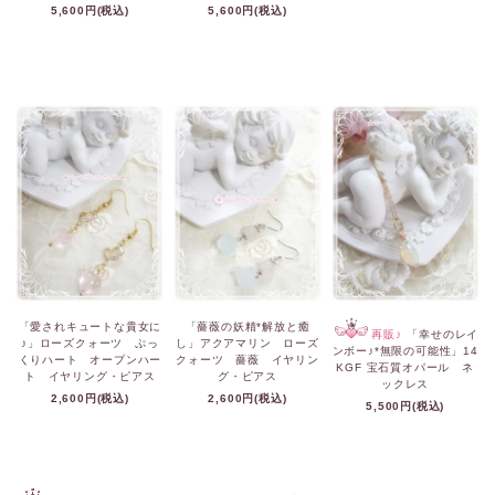
5,600円(税込)
5,600円(税込)
「愛されキュートな貴女に
「薔薇の妖精*解放と癒
再販♪
「幸せのレイ
♪」ローズクォーツ ぷっ
し」アクアマリン ローズ
ンボー♪*無限の可能性」14
くりハート オープンハー
クォーツ 薔薇 イヤリン
KGF 宝石質オパール ネ
ト イヤリング・ピアス
グ・ピアス
ックレス
2,600円(税込)
2,600円(税込)
5,500円(税込)