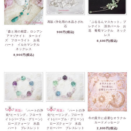
再販♪浄化用の水晶さざれ
「ぷるるんマスカット」プ
石
レナイト 淡水パール お
花 葡萄マンテル ネック
「森と湖の精霊」ロシアン
900円(税込)
レス
アマゾナイト ターコイ
ズ フローライト お花
8,600円(税込)
ハート イルカマンテル
ネックレス
8,900円(税込)
再販♪
「ハートの浄
再販♪
「ハートの浄
化*ヒーリング」フローラ
化*ヒーリング」フローラ
今の貴方に必要なオラクル
イト(パープル・グリーン)
イト(パープル・グリーン)
カードメッセージ
ローズクォーツ 水晶
ローズクォーツ 水晶
ハート ブレスレット
クローバー ブレスレット
2,800円(税込)