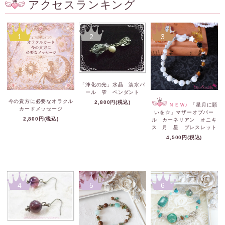
アクセスランキング
1
2
3
「浄化の光」水晶 淡水パ
ール 雫 ペンダント
今の貴方に必要なオラクル
2,800円(税込)
ＮＥＷ♪
「星月に願
カードメッセージ
いを☆」マザーオブパー
2,800円(税込)
ル カーネリアン オニキ
ス 月 星 ブレスレット
4,500円(税込)
4
5
6