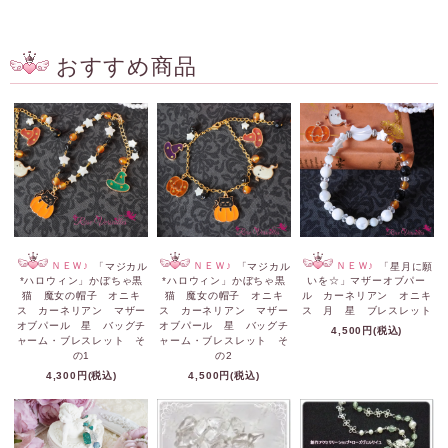
おすすめ商品
ＮＥＷ♪
「マジカル
ＮＥＷ♪
「マジカル
ＮＥＷ♪
「星月に願
*ハロウィン」かぼちゃ黒
*ハロウィン」かぼちゃ黒
いを☆」マザーオブパー
猫 魔女の帽子 オニキ
猫 魔女の帽子 オニキ
ル カーネリアン オニキ
ス カーネリアン マザー
ス カーネリアン マザー
ス 月 星 ブレスレット
オブパール 星 バッグチ
オブパール 星 バッグチ
4,500円(税込)
ャーム・ブレスレット そ
ャーム・ブレスレット そ
の1
の2
4,300円(税込)
4,500円(税込)