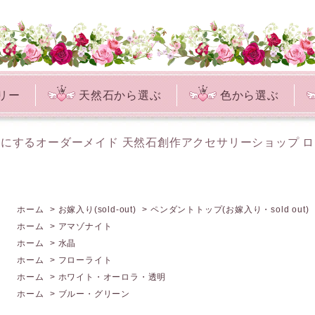
リー
天然石から選ぶ
色から選ぶ
にするオーダーメイド 天然石創作アクセサリーショップ 
ホーム
>
お嫁入り(sold-out)
>
ペンダントトップ(お嫁入り・sold out)
ホーム
>
アマゾナイト
ホーム
>
水晶
ホーム
>
フローライト
ホーム
>
ホワイト・オーロラ・透明
ホーム
>
ブルー・グリーン