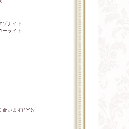
彡
マゾナイト、
ローライト、
います(*^^)v