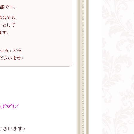
可能です。
場合でも、
ーとして
ます。
わせる」から
ださいませ♪
^o^)／
ございます♪