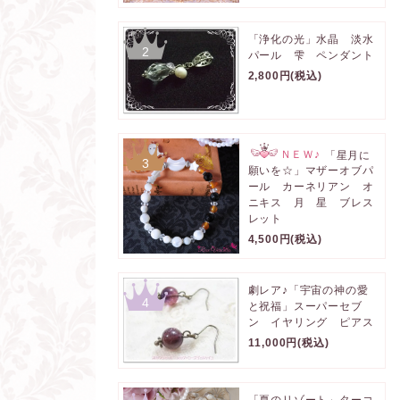
「浄化の光」水晶 淡水
2
パール 雫 ペンダント
2,800円(税込)
ＮＥＷ♪
「星月に
3
願いを☆」マザーオブパ
ール カーネリアン オ
ニキス 月 星 ブレス
レット
4,500円(税込)
劇レア♪「宇宙の神の愛
4
と祝福」スーパーセブ
ン イヤリング ピアス
11,000円(税込)
「夏のリゾート」ターコ