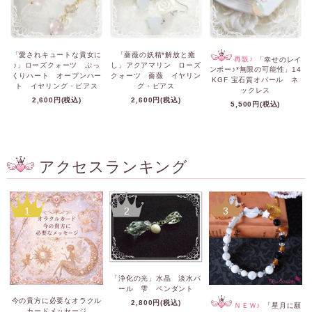
「愛されキュートな貴女に
「薔薇の妖精*解放と癒
再販♪
「幸せのレイ
♪」ローズクォーツ ぷっ
し」アクアマリン ローズ
ンボー♪*無限の可能性」14
くりハート オープンハー
クォーツ 薔薇 イヤリン
KGF 宝石質オパール ネ
ト イヤリング・ピアス
グ・ピアス
ックレス
2,600円(税込)
2,600円(税込)
5,500円(税込)
アクセスランキング
1
2
3
「浄化の光」水晶 淡水パ
ール 雫 ペンダント
今の貴方に必要なオラクル
2,800円(税込)
ＮＥＷ♪
「星月に願
カードメッセージ