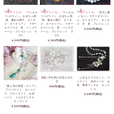
ＮＥＷ♪
「マジカル
ＮＥＷ♪
「マジカル
ＮＥＷ♪
「星月に願
*ハロウィン」かぼちゃ黒
*ハロウィン」かぼちゃ黒
いを☆」マザーオブパー
猫 魔女の帽子 オニキ
猫 魔女の帽子 オニキ
ル カーネリアン オニキ
ス カーネリアン マザー
ス カーネリアン マザー
ス 月 星 ブレスレット
オブパール 星 バッグチ
オブパール 星 バッグチ
4,500円(税込)
ャーム・ブレスレット そ
ャーム・ブレスレット そ
の1
の2
4,300円(税込)
4,500円(税込)
再販♪浄化用の水晶さざれ
「ぷるるんマスカット」プ
石
レナイト 淡水パール お
花 葡萄マンテル ネック
「森と湖の精霊」ロシアン
900円(税込)
レス
アマゾナイト ターコイ
ズ フローライト お花
8,600円(税込)
ハート イルカマンテル
ネックレス
8,900円(税込)