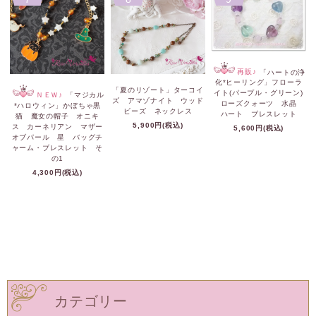
再販♪
「ハートの浄
化*ヒーリング」フローラ
「夏のリゾート」ターコイ
イト(パープル・グリーン)
ＮＥＷ♪
「マジカル
ズ アマゾナイト ウッド
ローズクォーツ 水晶
*ハロウィン」かぼちゃ黒
ビーズ ネックレス
ハート ブレスレット
猫 魔女の帽子 オニキ
5,900円(税込)
ス カーネリアン マザー
5,600円(税込)
オブパール 星 バッグチ
ャーム・ブレスレット そ
の1
4,300円(税込)
カテゴリー