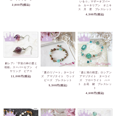
いを☆」マザーオブパー
2,800円(税込)
ル カーネリアン オニキ
ス 月 星 ブレスレット
4,500円(税込)
4
5
6
劇レア♪「宇宙の神の愛と
祝福」スーパーセブン イ
ヤリング ピアス
「夏のリゾート」ターコイ
「森と湖の精霊」ロシアン
11,000円(税込)
ズ アマゾナイト ウッド
アマゾナイト ターコイ
ビーズ ブレスレット
ズ フローライト ハー
ト お花 鍵 ブレスレッ
5,500円(税込)
ト
4,600円(税込)
7
8
9