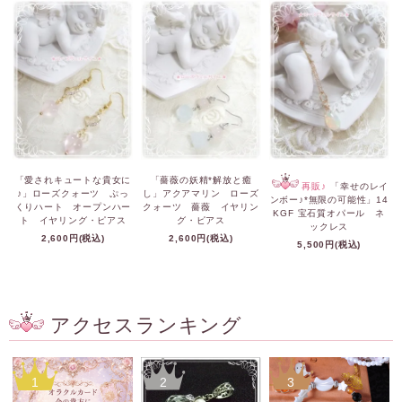
「愛されキュートな貴女に
「薔薇の妖精*解放と癒
再販♪
「幸せのレイ
♪」ローズクォーツ ぷっ
し」アクアマリン ローズ
ンボー♪*無限の可能性」14
くりハート オープンハー
クォーツ 薔薇 イヤリン
KGF 宝石質オパール ネ
ト イヤリング・ピアス
グ・ピアス
ックレス
2,600円(税込)
2,600円(税込)
5,500円(税込)
アクセスランキング
1
2
3