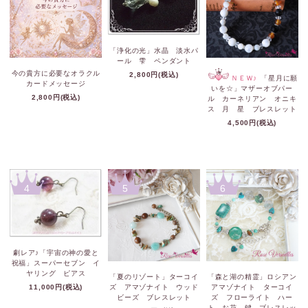
「浄化の光」水晶 淡水パ
ール 雫 ペンダント
今の貴方に必要なオラクル
2,800円(税込)
ＮＥＷ♪
「星月に願
カードメッセージ
いを☆」マザーオブパー
2,800円(税込)
ル カーネリアン オニキ
ス 月 星 ブレスレット
4,500円(税込)
4
5
6
劇レア♪「宇宙の神の愛と
祝福」スーパーセブン イ
ヤリング ピアス
「夏のリゾート」ターコイ
「森と湖の精霊」ロシアン
11,000円(税込)
ズ アマゾナイト ウッド
アマゾナイト ターコイ
ビーズ ブレスレット
ズ フローライト ハー
ト お花 鍵 ブレスレッ