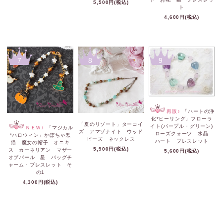
5,500円(税込)
ト
4,600円(税込)
7
8
9
再販♪
「ハートの浄
化*ヒーリング」フローラ
「夏のリゾート」ターコイ
イト(パープル・グリーン)
ＮＥＷ♪
「マジカル
ズ アマゾナイト ウッド
ローズクォーツ 水晶
*ハロウィン」かぼちゃ黒
ビーズ ネックレス
ハート ブレスレット
猫 魔女の帽子 オニキ
5,900円(税込)
ス カーネリアン マザー
5,600円(税込)
オブパール 星 バッグチ
ャーム・ブレスレット そ
の1
4,300円(税込)