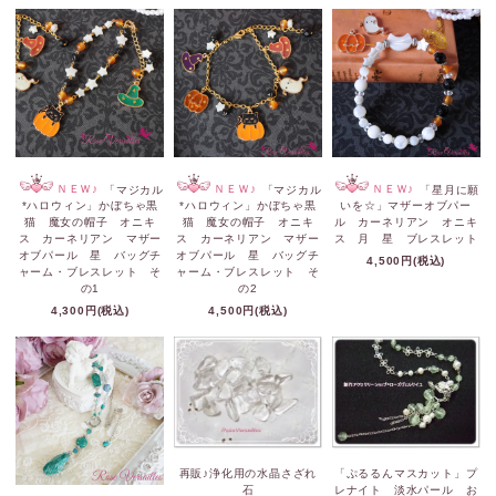
ＮＥＷ♪
「マジカル
ＮＥＷ♪
「マジカル
ＮＥＷ♪
「星月に願
*ハロウィン」かぼちゃ黒
*ハロウィン」かぼちゃ黒
いを☆」マザーオブパー
猫 魔女の帽子 オニキ
猫 魔女の帽子 オニキ
ル カーネリアン オニキ
ス カーネリアン マザー
ス カーネリアン マザー
ス 月 星 ブレスレット
オブパール 星 バッグチ
オブパール 星 バッグチ
4,500円(税込)
ャーム・ブレスレット そ
ャーム・ブレスレット そ
の1
の2
4,300円(税込)
4,500円(税込)
再販♪浄化用の水晶さざれ
「ぷるるんマスカット」プ
石
レナイト 淡水パール お