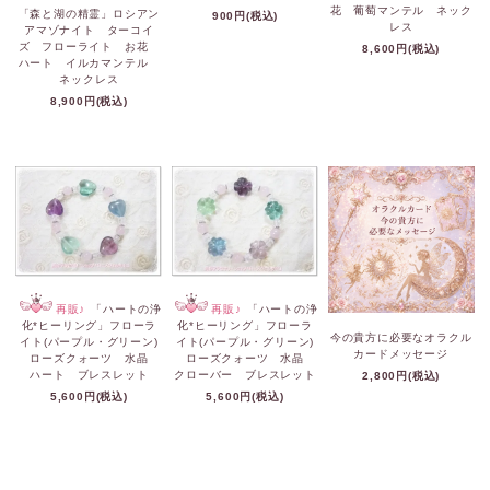
花 葡萄マンテル ネック
「森と湖の精霊」ロシアン
900円(税込)
レス
アマゾナイト ターコイ
ズ フローライト お花
8,600円(税込)
ハート イルカマンテル
ネックレス
8,900円(税込)
再販♪
「ハートの浄
再販♪
「ハートの浄
化*ヒーリング」フローラ
化*ヒーリング」フローラ
今の貴方に必要なオラクル
イト(パープル・グリーン)
イト(パープル・グリーン)
カードメッセージ
ローズクォーツ 水晶
ローズクォーツ 水晶
ハート ブレスレット
クローバー ブレスレット
2,800円(税込)
5,600円(税込)
5,600円(税込)