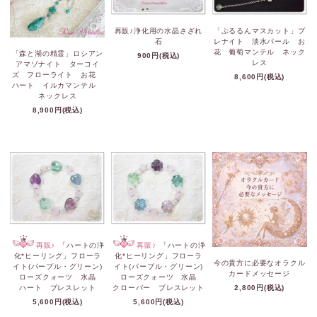
再販♪浄化用の水晶さざれ
「ぷるるんマスカット」プ
石
レナイト 淡水パール お
花 葡萄マンテル ネック
「森と湖の精霊」ロシアン
900円(税込)
レス
アマゾナイト ターコイ
ズ フローライト お花
8,600円(税込)
ハート イルカマンテル
ネックレス
8,900円(税込)
再販♪
「ハートの浄
再販♪
「ハートの浄
化*ヒーリング」フローラ
化*ヒーリング」フローラ
今の貴方に必要なオラクル
イト(パープル・グリーン)
イト(パープル・グリーン)
カードメッセージ
ローズクォーツ 水晶
ローズクォーツ 水晶
ハート ブレスレット
クローバー ブレスレット
2,800円(税込)
5,600円(税込)
5,600円(税込)