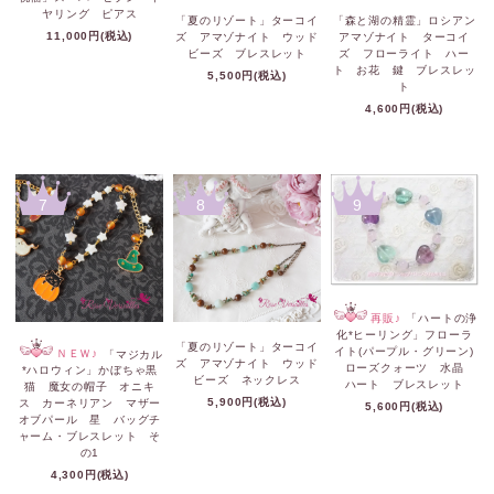
ヤリング ピアス
「夏のリゾート」ターコイ
「森と湖の精霊」ロシアン
11,000円(税込)
ズ アマゾナイト ウッド
アマゾナイト ターコイ
ビーズ ブレスレット
ズ フローライト ハー
ト お花 鍵 ブレスレッ
5,500円(税込)
ト
4,600円(税込)
7
8
9
再販♪
「ハートの浄
化*ヒーリング」フローラ
「夏のリゾート」ターコイ
イト(パープル・グリーン)
ＮＥＷ♪
「マジカル
ズ アマゾナイト ウッド
ローズクォーツ 水晶
*ハロウィン」かぼちゃ黒
ビーズ ネックレス
ハート ブレスレット
猫 魔女の帽子 オニキ
5,900円(税込)
ス カーネリアン マザー
5,600円(税込)
オブパール 星 バッグチ
ャーム・ブレスレット そ
の1
4,300円(税込)