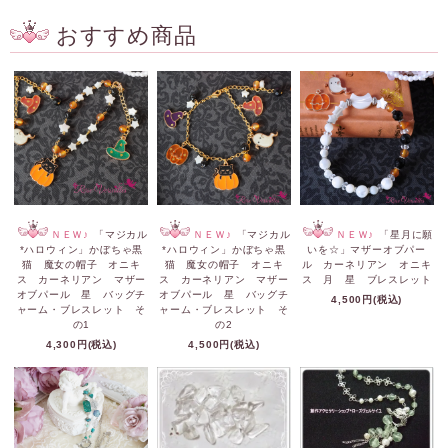
おすすめ商品
ＮＥＷ♪
「マジカル
ＮＥＷ♪
「マジカル
ＮＥＷ♪
「星月に願
*ハロウィン」かぼちゃ黒
*ハロウィン」かぼちゃ黒
いを☆」マザーオブパー
猫 魔女の帽子 オニキ
猫 魔女の帽子 オニキ
ル カーネリアン オニキ
ス カーネリアン マザー
ス カーネリアン マザー
ス 月 星 ブレスレット
オブパール 星 バッグチ
オブパール 星 バッグチ
4,500円(税込)
ャーム・ブレスレット そ
ャーム・ブレスレット そ
の1
の2
4,300円(税込)
4,500円(税込)