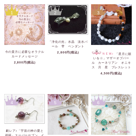
1
2
3
「浄化の光」水晶 淡水パ
ール 雫 ペンダント
今の貴方に必要なオラクル
2,800円(税込)
ＮＥＷ♪
「星月に願
カードメッセージ
いを☆」マザーオブパー
2,800円(税込)
ル カーネリアン オニキ
ス 月 星 ブレスレット
4,500円(税込)
4
5
6
劇レア♪「宇宙の神の愛と
祝福」スーパーセブン イ