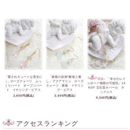
「愛されキュートな貴女に
「薔薇の妖精*解放と癒
再販♪
「幸せのレイ
♪」ローズクォーツ ぷっ
し」アクアマリン ローズ
ンボー♪*無限の可能性」14
くりハート オープンハー
クォーツ 薔薇 イヤリン
KGF 宝石質オパール ネ
ト イヤリング・ピアス
グ・ピアス
ックレス
2,600円(税込)
2,600円(税込)
5,500円(税込)
アクセスランキング