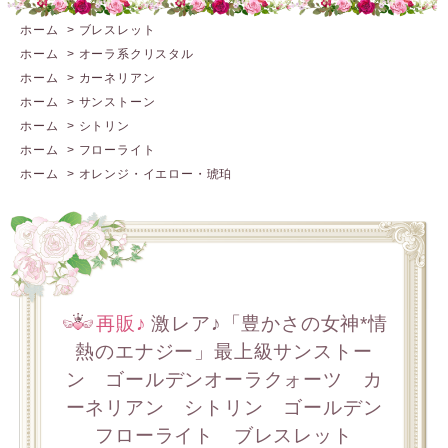
ホーム
>
ブレスレット
ホーム
>
オーラ系クリスタル
ホーム
>
カーネリアン
ホーム
>
サンストーン
ホーム
>
シトリン
ホーム
>
フローライト
ホーム
>
オレンジ・イエロー・琥珀
再販♪
激レア♪「豊かさの女神*情
熱のエナジー」最上級サンストー
ン ゴールデンオーラクォーツ カ
ーネリアン シトリン ゴールデン
フローライト ブレスレット