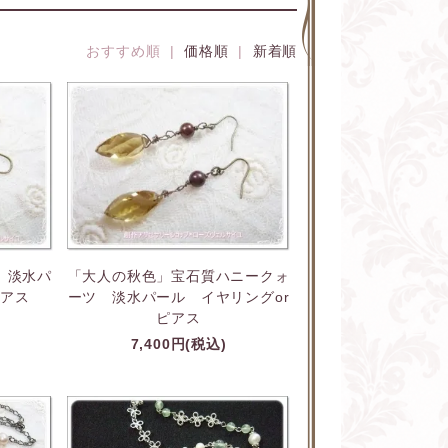
おすすめ順 |
価格順
|
新着順
 淡水パ
「大人の秋色」宝石質ハニークォ
ピアス
ーツ 淡水パール イヤリングor
ピアス
7,400円(税込)