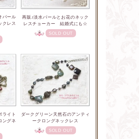
オパール
再販♪淡水パールとお花のネック
ックレス
レスチョーカー 結婚式にも☆
SOLD OUT
ポライト
ダークグリーン天然石のアンティ
ロングネ
ークロングネックレス
SOLD OUT