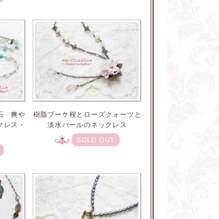
石 爽や
樹脂ブーケ桜とローズクォーツと
クレス・
淡水パールのネックレス
SOLD OUT