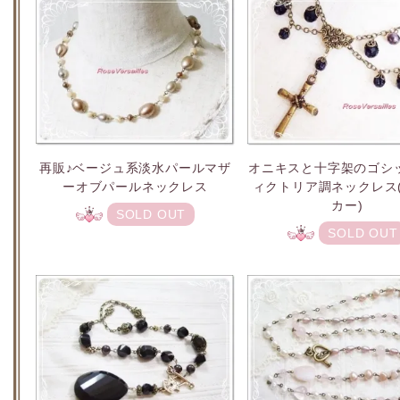
再販♪ベージュ系淡水パールマザ
オニキスと十字架のゴシ
ーオブパールネックレス
ィクトリア調ネックレス
カー)
SOLD OUT
SOLD OUT